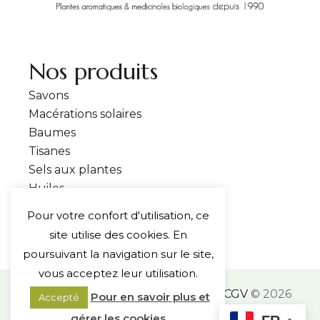
Nos produits
Savons
Macérations solaires
Baumes
Tisanes
Sels aux plantes
Huiles
Pour votre confort d'utilisation, ce
site utilise des cookies. En
poursuivant la navigation sur le site,
vous acceptez leur utilisation.
Mentions légales
PC & Cookies
CGV
© 2026
Pour en savoir plus et
Accepté
Floravirtutis, Tous droits réservés. Site Made
gérer les cookies