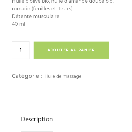
Huile d’olive bio, huile d’amande douce bio,
romarin (feuilles et fleurs)
Détente musculaire
40 ml
quantité de Macération solaire de romarin
AJOUTER AU PANIER
Catégorie :
Huile de massage
Description